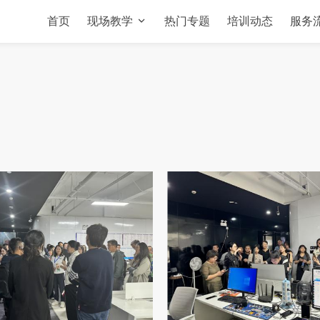
首页
现场教学

热门专题
培训动态
服务