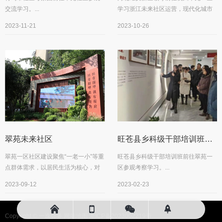
交流学习。...
学习浙江未来社区运营，现代化城市
治理模式。...
2023-11-21
2023-10-26
翠苑未来社区
旺苍县乡科级干部培训班前往翠苑一区参观考察学习
翠苑一区社区建设聚焦“一老一小”等重
旺苍县乡科级干部培训班前往翠苑一
点群体需求，以居民生活为核心，对
区参观考察学习。...
老旧小区建筑、物业以及小区整体生
2023-09-12
2023-02-23
活配套服务...




Copyright ©
一逸会务
网站地图
浙ICP备2023002219号