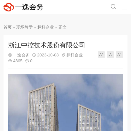
{/if}


首页
»
现场教学
»
标杆企业
» 正文
浙江中控技术股份有限公司
A⁺
A
A⁻
一逸会务
2023-10-08
标杆企业



4365
0

