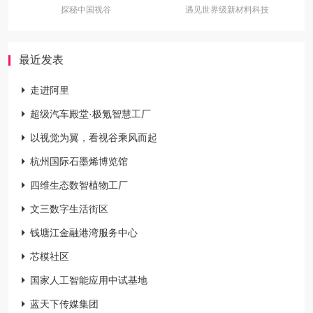
探秘中国视谷
遇见世界级新材料科技
最近发表

走进阿里

超级汽车殿堂·极氪智慧工厂

以视觉为翼，看视谷乘风而起

杭州国际石墨烯博览馆

四维生态数智植物工厂

文三数字生活街区

钱塘江金融港湾服务中心

芯模社区

国家人工智能应用中试基地

蓝天下传媒集团